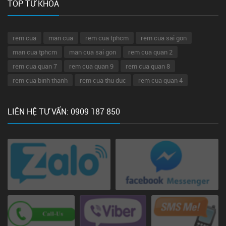
TOP TỪ KHÓA
rem cua
man cua
rem cua tphcm
rem cua sai gon
man cua tphcm
man cua sai gon
rem cua quan 2
rem cua quan 7
rem cua quan 9
rem cua quan 8
rem cua binh thanh
rem cua thu duc
rem cua quan 4
LIÊN HỆ TƯ VẤN: 0909 187 850