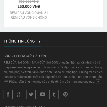
300.000 VNĐ
250.000 VNĐ
RÈM CẦU VỒNG QUẬN 2 |
RÈM CẦU VỒNG CHỐNG
NẮNG QUẬN 2
THÔNG TIN CÔNG TY
CÔNG TY RÈM CỬA SÀI GÒN
RÈM CỬA SÀI GÒN - MÀN CỬA SÀI GÒN chuyên nhận tư vấn thiết kế và
may rèm cửa đẹp giá rẻ tại tp hcm, màn cửa đẹp giá rẻ cho căn hộ chung
cư, nhà phố, biệt thự, villa, quán cafe, sapa, trường học...Chúng tôi hiện có
hơn 6000 mẫu vải nội thất cao cấp nhập từ Hàn Quốc, Thái Lan, Nhật Bản,
Mỹ, Pháp... đáp ứng mọi nhu cầu thiết kế rèm cửa màn cửa của quí...
+