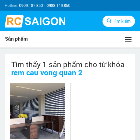
Hotline:
0909.187.850 - 0988.149.850
Tìm kiếm
Sản phẩm
Toggl
navig
Tìm thấy 1 sản phẩm cho từ khóa
rem cau vong quan 2