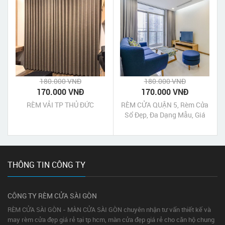
180.000 VNĐ
180.000 VNĐ
170.000 VNĐ
170.000 VNĐ
RÈM VẢI TP THỦ ĐỨC
RÈM CỬA QUẬN 5, Rèm Cửa
Sổ Đẹp, Đa Dạng Mẫu, Giá
Tốt
THÔNG TIN CÔNG TY
CÔNG TY RÈM CỬA SÀI GÒN
RÈM CỬA SÀI GÒN - MÀN CỬA SÀI GÒN chuyên nhận tư vấn thiết kế và
may rèm cửa đẹp giá rẻ tại tp hcm, màn cửa đẹp giá rẻ cho căn hộ chung