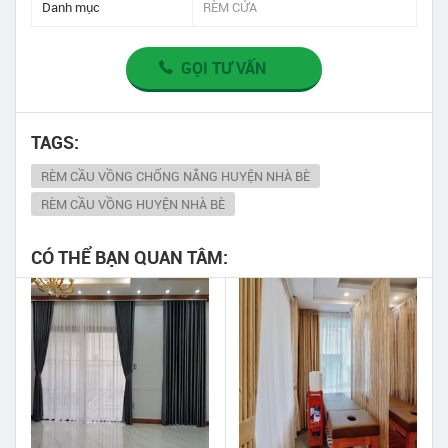
Danh mục
RÈM CỬA
GỌI TƯ VẤN
TAGS:
RÈM CẦU VỒNG CHỐNG NẮNG HUYỆN NHÀ BÈ
RÈM CẦU VỒNG HUYỆN NHÀ BÈ
CÓ THỂ BẠN QUAN TÂM: