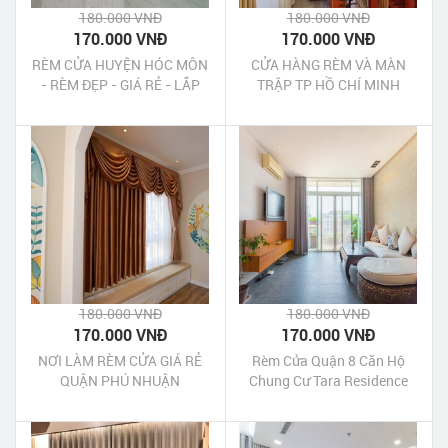
180.000 VNĐ
180.000 VNĐ
170.000 VNĐ
170.000 VNĐ
RÈM CỬA HUYỆN HÓC MÔN
CỬA HÀNG RÈM VÀ MÀN
- RÈM ĐẸP - GIÁ RẺ - LẮP
TRẬP TP HỒ CHÍ MINH
NHANH
180.000 VNĐ
180.000 VNĐ
170.000 VNĐ
170.000 VNĐ
NƠI LÀM RÈM CỬA GIÁ RẺ
Rèm Cửa Quận 8 Căn Hộ
QUẬN PHÚ NHUẬN
Chung Cư Tara Residence