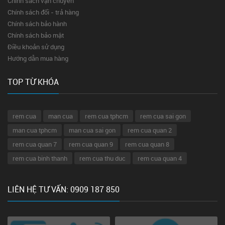
Chính sách vận chuyển
Chính sách đổi - trả hàng
Chính sách bảo hành
Chính sách bảo mật
Điều khoản sử dụng
Hướng dẫn mua hàng
TOP TỪ KHÓA
rem cua
man cua
rem cua tphcm
rem cua sai gon
man cua tphcm
man cua sai gon
rem cua quan 2
rem cua quan 7
rem cua quan 9
rem cua quan 8
rem cua binh thanh
rem cua thu duc
rem cua quan 4
LIÊN HỆ TƯ VẤN: 0909 187 850