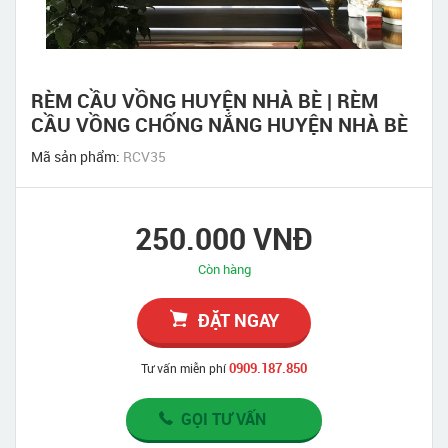
RÈM CẦU VỒNG HUYỆN NHÀ BÈ | RÈM
CẦU VỒNG CHỐNG NẮNG HUYỆN NHÀ BÈ
Mã sản phẩm:
RCV35
250.000 VNĐ
Còn hàng
ĐẶT NGAY
0909.187.850
Tư vấn miễn phí
GỌI TƯ VẤN