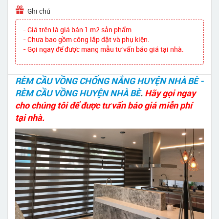
Ghi chú
- Giá trên là giá bán 1 m2 sản phẩm.
- Chưa bao gồm công lắp đặt và phụ kiện.
- Gọi ngay để được mang mẫu tư vấn báo giá tại nhà.
RÈM CẦU VỒNG CHỐNG NẮNG HUYỆN NHÀ BÈ -
RÈM CẦU VỒNG HUYỆN NHÀ BÈ
.
Hãy gọi ngay
cho chúng tôi để được tư vấn báo giá miễn phí
tại nhà.