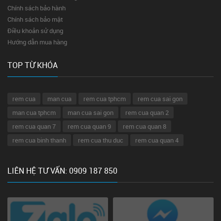
Chính sách bảo hành
Chính sách bảo mật
Điều khoản sử dụng
Hướng dẫn mua hàng
TOP TỪ KHÓA
rem cua
man cua
rem cua tphcm
rem cua sai gon
man cua tphcm
man cua sai gon
rem cua quan 2
rem cua quan 7
rem cua quan 9
rem cua quan 8
rem cua binh thanh
rem cua thu duc
rem cua quan 4
LIÊN HỆ TƯ VẤN: 0909 187 850