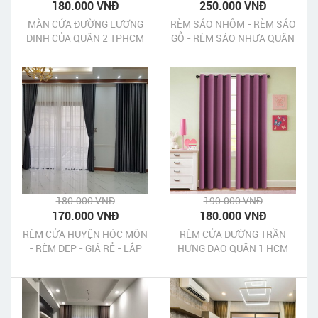
180.000 VNĐ
250.000 VNĐ
MÀN CỬA ĐƯỜNG LƯƠNG
RÈM SÁO NHÔM - RÈM SÁO
ĐỊNH CỦA QUẬN 2 TPHCM
GỖ - RÈM SÁO NHỰA QUẬN
GÒ VẤP
180.000 VNĐ
190.000 VNĐ
170.000 VNĐ
180.000 VNĐ
RÈM CỬA HUYỆN HÓC MÔN
RÈM CỬA ĐƯỜNG TRẦN
- RÈM ĐẸP - GIÁ RẺ - LẮP
HƯNG ĐẠO QUẬN 1 HCM
NHANH