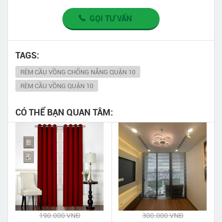
GỌI TƯ VẤN
TAGS:
RÈM CẦU VỒNG CHỐNG NẮNG QUẬN 10
RÈM CẦU VỒNG QUẬN 10
CÓ THỂ BẠN QUAN TÂM:
190.000 VNĐ
300.000 VNĐ