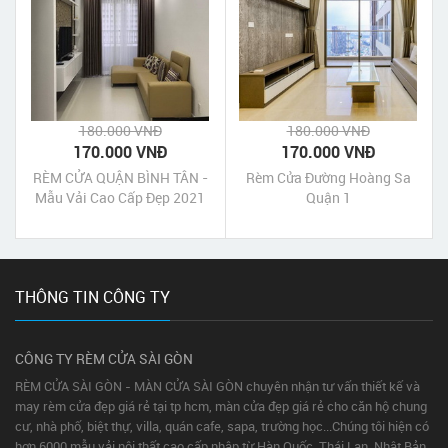
180.000 VNĐ
180.000 VNĐ
170.000 VNĐ
170.000 VNĐ
RÈM CỬA QUẬN BÌNH TÂN -
Rèm Cửa Đường Hoàng Sa
Mẫu Vải Cao Cấp Đẹp 2021
Quận 1
THÔNG TIN CÔNG TY
CÔNG TY RÈM CỬA SÀI GÒN
RÈM CỬA SÀI GÒN - MÀN CỬA SÀI GÒN chuyên nhận tư vấn thiết kế và
may rèm cửa đẹp giá rẻ tại tp hcm, màn cửa đẹp giá rẻ cho căn hộ chung
cư, nhà phố, biệt thự, villa, quán cafe, sapa, trường học...Chúng tôi hiện có
hơn 6000 mẫu vải nội thất cao cấp nhập từ Hàn Quốc, Thái Lan, Nhật Bản,