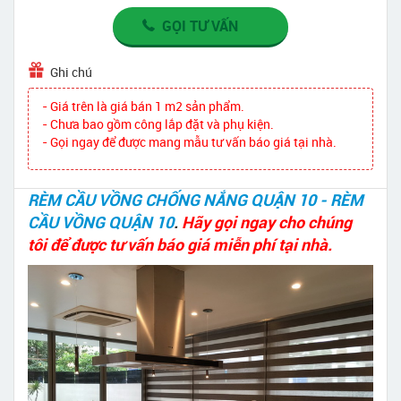
GỌI TƯ VẤN
Ghi chú
- Giá trên là giá bán 1 m2 sản phẩm.
- Chưa bao gồm công lắp đặt và phụ kiện.
- Gọi ngay để được mang mẫu tư vấn báo giá tại nhà.
RÈM CẦU VỒNG CHỐNG NẮNG QUẬN 10 - RÈM
CẦU VỒNG QUẬN 10
.
Hãy gọi ngay cho chúng
tôi để được tư vấn báo giá miễn phí tại nhà.