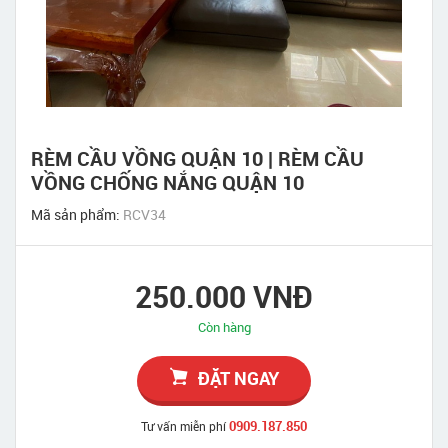
RÈM CẦU VỒNG QUẬN 10 | RÈM CẦU
VỒNG CHỐNG NẮNG QUẬN 10
Mã sản phẩm:
RCV34
250.000 VNĐ
Còn hàng
ĐẶT NGAY
0909.187.850
Tư vấn miễn phí