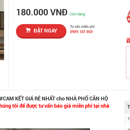
180.000 VNĐ
Còn hàng
Tư vấn miễn phí
ĐẶT NGAY
0909.187.850
 #CAM KẾT GIÁ RẺ NHẤT cho NHÀ PHỐ CĂN HỘ
húng tôi để được tư vấn báo giá miễn phí tại nhà
T
T