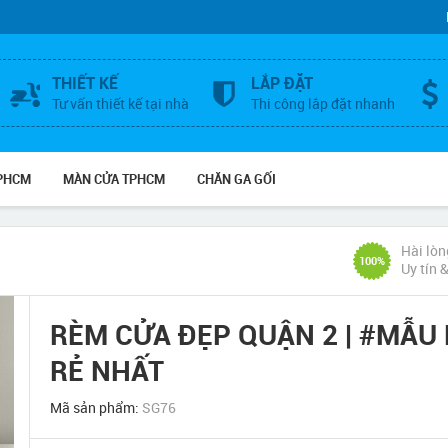
THIẾT KẾ
LẮP ĐẶT
Tư vấn thiết kế tại nhà
Thi công lắp đặt nhanh
TPHCM
MÀN CỬA TPHCM
CHĂN GA GỐI
Hài lòn
100%
Uy tín 
RÈM CỬA ĐẸP QUẬN 2 | #MẪU 
RẺ NHẤT
Mã sản phẩm:
SG76