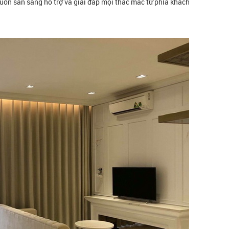
luôn sẵn sàng hỗ trợ và giải đáp mọi thắc mắc từ phía khách