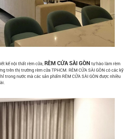
RÈM CỬA SÀI GÒN
iết kế nội thất rèm cửa,
tự hào làm rèm
lượng trên thị trường rèm cửa TPHCM. RÈM CỬA SÀI GÒN có các kỹ
 chỉ trong nước mà các sản phẩm RÈM CỬA SÀI GÒN được nhiều
ài.