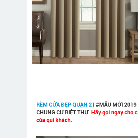
RÈM CỬA ĐẸP QUẬN 2
| #MẪU MỚI 2019
CHUNG CƯ BIỆT THỰ.
Hãy gọi ngay cho c
của quí khách.