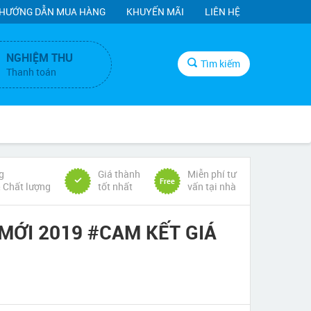
HƯỚNG DẪN MUA HÀNG
KHUYẾN MÃI
LIÊN HỆ
NGHIỆM THU
Tìm kiếm
Thanh toán
g
Giá thành
Miễn phí tư
Free
& Chất lượng
tốt nhất
vấn tại nhà
MỚI 2019 #CAM KẾT GIÁ