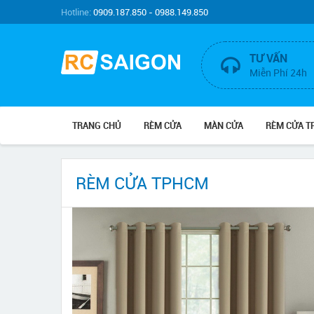
Hotline:
0909.187.850 - 0988.149.850
TƯ VẤN
Miễn Phí 24h
TRANG CHỦ
RÈM CỬA
MÀN CỬA
RÈM CỬA 
RÈM CỬA TPHCM