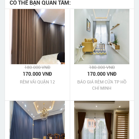
CÓ THỂ BẠN QUAN TÂM:
180.000 VNĐ
180.000 VNĐ
170.000 VNĐ
170.000 VNĐ
RÈM VẢI QUẬN 12
BÁO GIÁ RÈM CỬA TP HỒ
CHÍ MINH