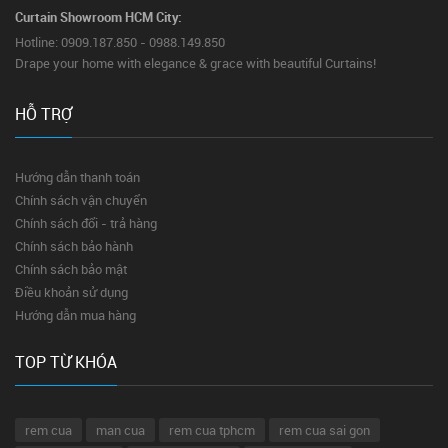
Curtain Showroom HCM City:
Hotline: 0909.187.850 - 0988.149.850
Drape your home with elegance & grace with beautiful Curtains!
HỖ TRỢ
Hướng dẫn thanh toán
Chính sách vận chuyển
Chính sách đổi - trả hàng
Chính sách bảo hành
Chính sách bảo mật
Điều khoản sử dụng
Hướng dẫn mua hàng
TOP TỪ KHÓA
rem cua
man cua
rem cua tphcm
rem cua sai gon