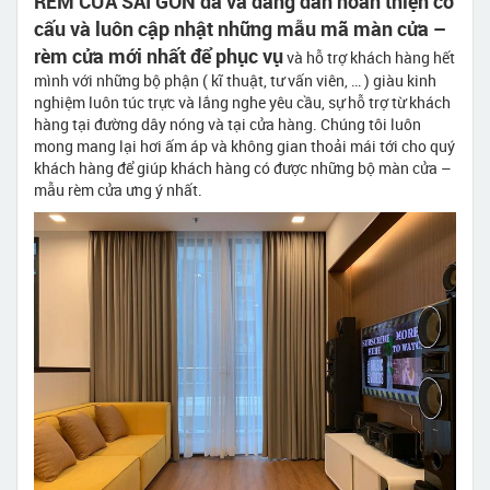
RÈM CỬA SÀI GÒN đã và đang dần hoàn thiện cơ
cấu và luôn cập nhật những mẫu mã màn cửa –
rèm cửa mới nhất để phục vụ
và hỗ trợ khách hàng hết
mình với những bộ phận ( kĩ thuật, tư vấn viên, … ) giàu kinh
nghiệm luôn túc trực và lắng nghe yêu cầu, sự hỗ trợ từ khách
hàng tại đường dây nóng và tại cửa hàng. Chúng tôi luôn
mong mang lại hơi ấm áp và không gian thoải mái tới cho quý
khách hàng để giúp khách hàng có được những bộ màn cửa –
mẫu rèm cửa ưng ý nhất.