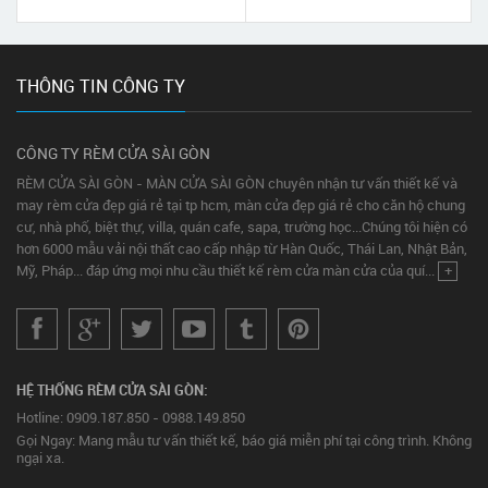
THÔNG TIN CÔNG TY
CÔNG TY RÈM CỬA SÀI GÒN
RÈM CỬA SÀI GÒN - MÀN CỬA SÀI GÒN chuyên nhận tư vấn thiết kế và
may rèm cửa đẹp giá rẻ tại tp hcm, màn cửa đẹp giá rẻ cho căn hộ chung
cư, nhà phố, biệt thự, villa, quán cafe, sapa, trường học...Chúng tôi hiện có
hơn 6000 mẫu vải nội thất cao cấp nhập từ Hàn Quốc, Thái Lan, Nhật Bản,
Mỹ, Pháp... đáp ứng mọi nhu cầu thiết kế rèm cửa màn cửa của quí...
+
HỆ THỐNG RÈM CỬA SÀI GÒN:
Hotline: 0909.187.850 - 0988.149.850
Gọi Ngay: Mang mẫu tư vấn thiết kế, báo giá miễn phí tại công trình. Không
ngại xa.