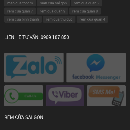
man cua tphcm
man cua sai gon
rem cua quan 2
rem cua quan 7
rem cua quan 9
rem cua quan 8
rem cua binh thanh
rem cua thu duc
rem cua quan 4
LIÊN HỆ TƯ VẤN: 0909 187 850
RÈM CỬA SÀI GÒN