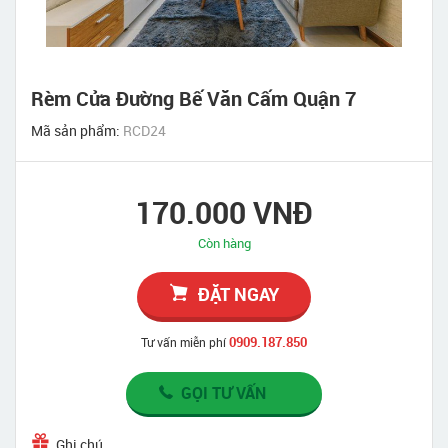
Rèm Cửa Đường Bế Văn Cấm Quận 7
Mã sản phẩm:
RCD24
170.000 VNĐ
Còn hàng
ĐẶT NGAY
0909.187.850
Tư vấn miễn phí
GỌI TƯ VẤN
Ghi chú