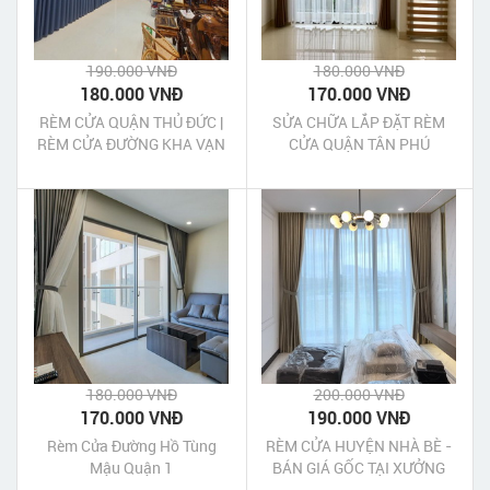
190.000 VNĐ
180.000 VNĐ
180.000 VNĐ
170.000 VNĐ
RÈM CỬA QUẬN THỦ ĐỨC |
SỬA CHỮA LẮP ĐẶT RÈM
RÈM CỬA ĐƯỜNG KHA VẠN
CỬA QUẬN TÂN PHÚ
CÂN
180.000 VNĐ
200.000 VNĐ
170.000 VNĐ
190.000 VNĐ
Rèm Cửa Đường Hồ Tùng
RÈM CỬA HUYỆN NHÀ BÈ -
Mậu Quận 1
BÁN GIÁ GỐC TẠI XƯỞNG