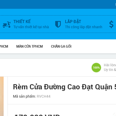
THIẾT KẾ
LẮP ĐẶT
Tư vấn thiết kế tại nhà
Thi công lắp đặt nhanh
TPHCM
MÀN CỬA TPHCM
CHĂN GA GỐI
Hài lòn
100%
Uy tín 
Rèm Cửa Đường Cao Đạt Quận 
Mã sản phẩm:
RVCH44