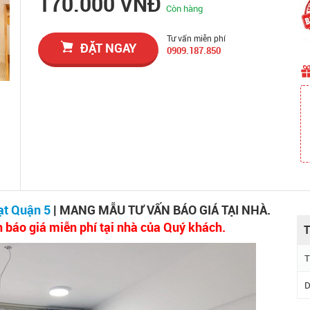
170.000 VNĐ
Còn hàng
Tư vấn miễn phí
ĐẶT NGAY
0909.187.850
ạt Quận 5
| MANG MẪU TƯ VẤN BÁO GIÁ TẠI NHÀ.
n báo giá miễn phí tại nhà của Quý khách.
T
T
D