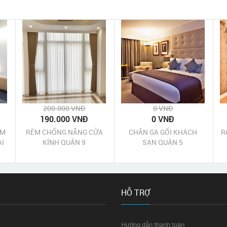
200.000 VNĐ
0 VNĐ
190.000 VNĐ
0 VNĐ
ÈM
RÈM CHỐNG NẮNG CỬA
CHĂN GA GỐI KHÁCH
R
ẠI
KÍNH QUẬN 9
SẠN QUẬN 5
HỖ TRỢ
Hướng dẫn thanh toán