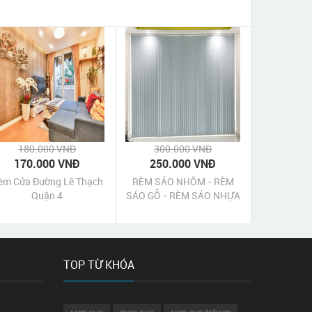
180.000 VNĐ
300.000 VNĐ
170.000 VNĐ
250.000 VNĐ
èm Cửa Đường Lê Thạch
RÈM SÁO NHÔM - RÈM
Quận 4
SÁO GỖ - RÈM SÁO NHỰA
HUYỆN NHÀ BÈ
TOP TỪ KHÓA
rem cua
man cua
rem cua tphcm