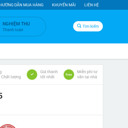
HƯỚNG DẪN MUA HÀNG
KHUYẾN MÃI
LIÊN HỆ
NGHIỆM THU
Tìm kiếm
Thanh toán
g
Giá thành
Miễn phí tư
Free
& Chất lượng
tốt nhất
vấn tại nhà
5