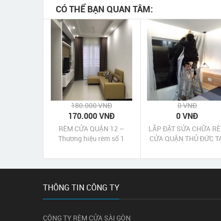
CÓ THỂ BẠN QUAN TÂM:
180.000 VNĐ
0 VNĐ
170.000 VNĐ
0 VNĐ
RÈM CỬA QUẬN 12 –
LẮP ĐẶT SỬA CHỮA R
Thương hiệu rèm số 1
CỬA QUẬN THỦ ĐỨC T
TPHCM
NHÀ
THÔNG TIN CÔNG TY
CÔNG TY RÈM CỬA SÀI GÒN