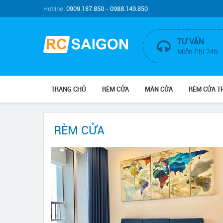
Hotline:
0909.187.850 - 0988.149.850
TƯ VẤN
Miễn Phí 24h
TRANG CHỦ
RÈM CỬA
MÀN CỬA
RÈM CỬA 
RÈM CỬA