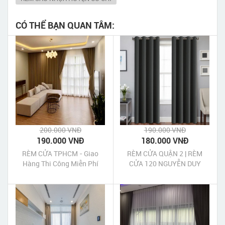
CÓ THỂ BẠN QUAN TÂM:
200.000 VNĐ
190.000 VNĐ
190.000 VNĐ
180.000 VNĐ
RÈM CỬA TPHCM - Giao
RÈM CỬA QUẬN 2 | RÈM
Hàng Thi Công Miễn Phí
CỬA 120 NGUYỄN DUY
TRINH QUẬN 2