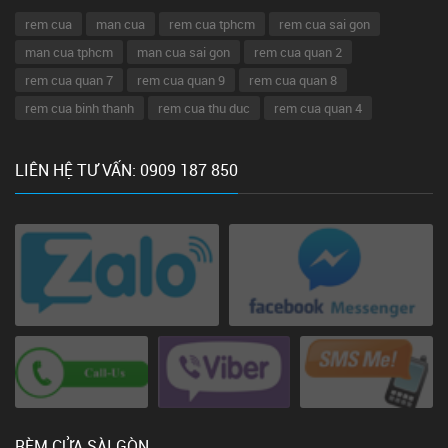
rem cua
man cua
rem cua tphcm
rem cua sai gon
man cua tphcm
man cua sai gon
rem cua quan 2
rem cua quan 7
rem cua quan 9
rem cua quan 8
rem cua binh thanh
rem cua thu duc
rem cua quan 4
LIÊN HỆ TƯ VẤN: 0909 187 850
RÈM CỬA SÀI GÒN