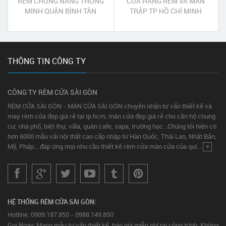
RÈM CHỐNG NẮNG THÔNG
CỬA HÀNG RÈM VÀ MÀN
MINH QUẬN BÌNH TÂN
TRẬP TP HỒ CHÍ MINH
THÔNG TIN CÔNG TY
CÔNG TY RÈM CỬA SÀI GÒN
RÈM CỬA SÀI GÒN - MÀN CỬA SÀI GÒN chuyên nhận tư vấn thiết kế và
may rèm cửa đẹp giá rẻ tại tp hcm, màn cửa đẹp giá rẻ cho căn hộ chung
cư, nhà phố, biệt thự, villa, quán cafe, sapa, trường học...Chúng tôi hiện có
hơn 6000 mẫu vải nội thất cao cấp nhập từ Hàn Quốc, Thái Lan, Nhật Bản,
Mỹ, Pháp... đáp ứng mọi nhu cầu thiết kế rèm cửa màn cửa của quí...
+
HỆ THỐNG RÈM CỬA SÀI GÒN:
Hotline: 0909.187.850 - 0988.149.850
Gọi Ngay: Mang mẫu tư vấn thiết kế, báo giá miễn phí tại công trình. Không