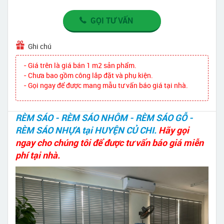
GỌI TƯ VẤN
Ghi chú
- Giá trên là giá bán 1 m2 sản phẩm.
- Chưa bao gồm công lắp đặt và phụ kiện.
- Gọi ngay để được mang mẫu tư vấn báo giá tại nhà.
RÈM SÁO - RÈM SÁO NHÔM - RÈM SÁO GỖ -
RÈM SÁO NHỰA tại HUYỆN CỦ CHI.
Hãy gọi
ngay cho chúng tôi để được tư vấn báo giá miễn
phí tại nhà.