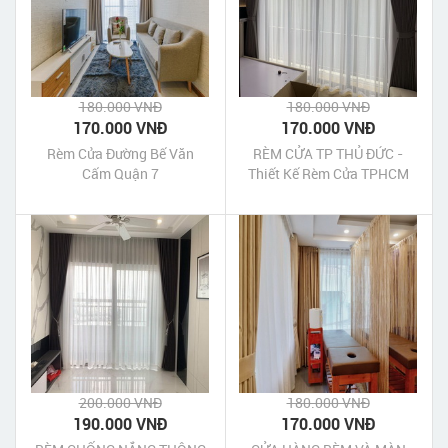
180.000 VNĐ
180.000 VNĐ
170.000 VNĐ
170.000 VNĐ
Rèm Cửa Đường Bế Văn
RÈM CỬA TP THỦ ĐỨC -
Cấm Quận 7
Thiết Kế Rèm Cửa TPHCM
Giá Rẻ
200.000 VNĐ
180.000 VNĐ
190.000 VNĐ
170.000 VNĐ