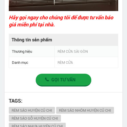
Hãy gọi ngay cho chúng tôi để được tư vấn báo
giá miễn phí tại nhà.
Thông tin sản phẩm
Thương hiệu
RÈM CỬA SÀI GÒN
Danh mục
RÈM CỬA
GỌI TƯ VẤN
TAGS:
RÈM SÁO HUYỆN CỦ CHI
RÈM SÁO NHÔM HUYỆN CỦ CHI
RÈM SÁO GỖ HUYỆN CỦ CHI
RÈM SÁO NHỰA HUYỆN CỦ CHI