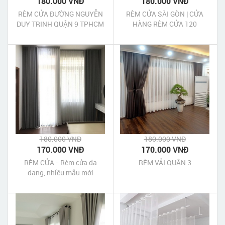
180.000 VNĐ
180.000 VNĐ
RÈM CỬA ĐƯỜNG NGUYỄN
RÈM CỬA SÀI GÒN | CỬA
DUY TRINH QUẬN 9 TPHCM
HÀNG RÈM CỬA 120
NGUYỄN DUY TRINH QUẬN
2 TPHCM
180.000 VNĐ
180.000 VNĐ
170.000 VNĐ
170.000 VNĐ
RÈM CỬA - Rèm cửa đa
RÈM VẢI QUẬN 3
dạng, nhiều mẫu mới