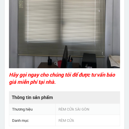
Hãy gọi ngay cho chúng tôi để được tư vấn báo
giá miễn phí tại nhà.
Thông tin sản phẩm
Thương hiệu
RÈM CỬA SÀI GÒN
Danh mục
RÈM CỬA