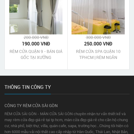
200.000 VNĐ
300.000 VNĐ
190.000 VNĐ
250.000 VNĐ
RÈM CỬA QUẬN 9 - BÁN GIÁ
RÈM CỬA SPA QUẬN 10
GỐC TẠI XƯỞNG
TPHCM | RÈM NGĂN
GIƯỜNG SPA QUẬN 10
TPHCM
THÔNG TIN CÔNG TY
CÔNG TY RÈM CỬA SÀI GÒN
RÈM CỬA SÀI GÒN - MÀN CỬA SÀI GÒN chuyên nhận tư vấn thiết kế và
may rèm cửa đẹp giá rẻ tại tp hcm, màn cửa đẹp giá rẻ cho căn hộ chung
cư, nhà phố, biệt thự, villa, quán cafe, sapa, trường học...Chúng tôi hiện có
hơn 6000 mẫu vải nội thất cao cấp nhập từ Hàn Quốc, Thái Lan, Nhật Bản,