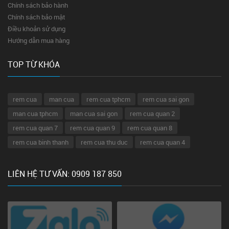
Chính sách bảo hành
Chính sách bảo mật
Điều khoản sử dụng
Hướng dẫn mua hàng
TOP TỪ KHÓA
rem cua
man cua
rem cua tphcm
rem cua sai gon
man cua tphcm
man cua sai gon
rem cua quan 2
rem cua quan 7
rem cua quan 9
rem cua quan 8
rem cua binh thanh
rem cua thu duc
rem cua quan 4
LIÊN HỆ TƯ VẤN: 0909 187 850