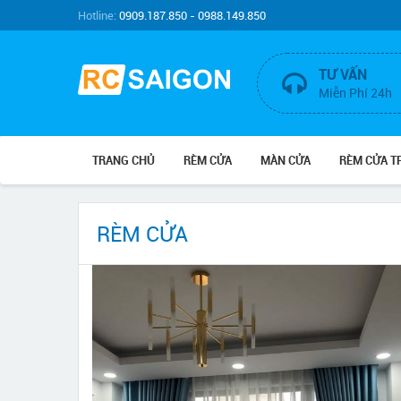
Hotline:
0909.187.850 - 0988.149.850
TƯ VẤN
Miễn Phí 24h
TRANG CHỦ
RÈM CỬA
MÀN CỬA
RÈM CỬA 
RÈM CỬA