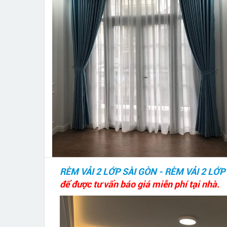
RÈM VẢI 2 LỚP SÀI GÒN - RÈM VẢI 2 LỚ
để được tư vấn báo giá miễn phí tại nhà.