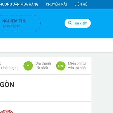
HƯỚNG DẪN MUA HÀNG
KHUYẾN MÃI
LIÊN HỆ
NGHIỆM THU
Tìm kiếm
Thanh toán
g
Giá thành
Miễn phí tư
Free
& Chất lượng
tốt nhất
vấn tại nhà
 GÒN