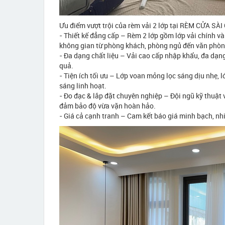
Ưu điểm vượt trội của rèm vải 2 lớp tại RÈM CỬA SÀ
- Thiết kế đẳng cấp – Rèm 2 lớp gồm lớp vải chính v
không gian từ phòng khách, phòng ngủ đến văn phòn
- Đa dạng chất liệu – Vải cao cấp nhập khẩu, đa dạng
quả.
- Tiện ích tối ưu – Lớp voan mỏng lọc sáng dịu nhẹ, l
sáng linh hoạt.
- Đo đạc & lắp đặt chuyên nghiệp – Đội ngũ kỹ thuật 
đảm bảo độ vừa vặn hoàn hảo.
- Giá cả cạnh tranh – Cam kết báo giá minh bạch, nh