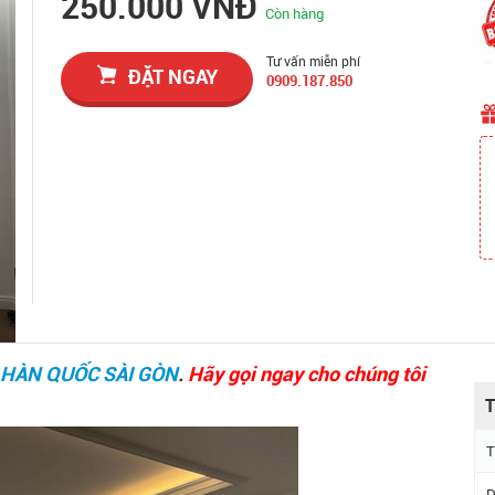
250.000 VNĐ
Còn hàng
Tư vấn miễn phí
ĐẶT NGAY
0909.187.850
P HÀN QUỐC SÀI GÒN
.
Hãy gọi ngay cho chúng tôi
T
T
D