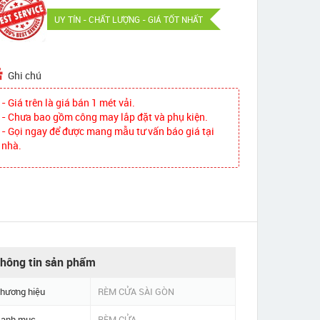
UY TÍN - CHẤT LƯỢNG - GIÁ TỐT NHẤT
Ghi chú
- Giá trên là giá bán 1 mét vải.
- Chưa bao gồm công may lắp đặt và phụ kiện.
- Gọi ngay để được mang mẫu tư vấn báo giá tại
nhà.
hông tin sản phẩm
hương hiệu
RÈM CỬA SÀI GÒN
anh mục
RÈM CỬA