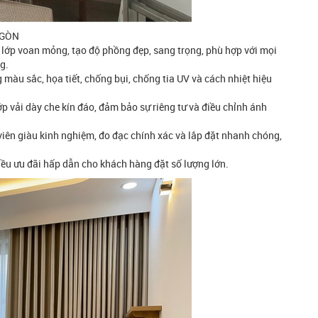
I GÒN
à lớp voan mỏng, tạo độ phồng đẹp, sang trọng, phù hợp với mọi
g.
 màu sắc, họa tiết, chống bụi, chống tia UV và cách nhiệt hiệu
ớp vải dày che kín đáo, đảm bảo sự riêng tư và điều chỉnh ánh
viên giàu kinh nghiệm, đo đạc chính xác và lắp đặt nhanh chóng,
iều ưu đãi hấp dẫn cho khách hàng đặt số lượng lớn.