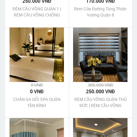
250.000 VNĐ
170.000 VNĐ
RÈM CẦU VỒNG QUẬN 1 |
Rèm Cửa Đường Tùng Thiện
RÈM CẦU VỒNG CHỐNG
Vương Quận 8
NẮNG QUẬN 1
0 VNĐ
300.000 VNĐ
0 VNĐ
250.000 VNĐ
CHĂN GA GỐI SPA QUẬN
RÈM CẦU VỒNG QUẬN THỦ
TÂN BÌNH
ĐỨC | RÈM CẦU VỒNG
CHỐNG NẮNG QUẬN THỦ
ĐỨC