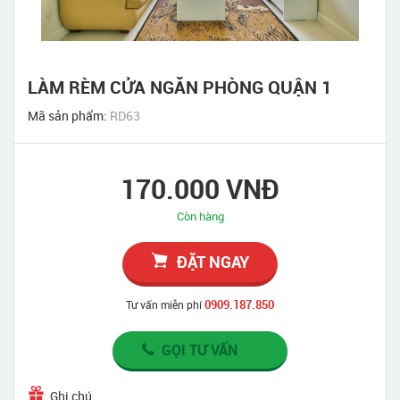
LÀM RÈM CỬA NGĂN PHÒNG QUẬN 1
Mã sản phẩm:
RD63
170.000 VNĐ
Còn hàng
ĐẶT NGAY
0909.187.850
Tư vấn miễn phí
GỌI TƯ VẤN
Ghi chú