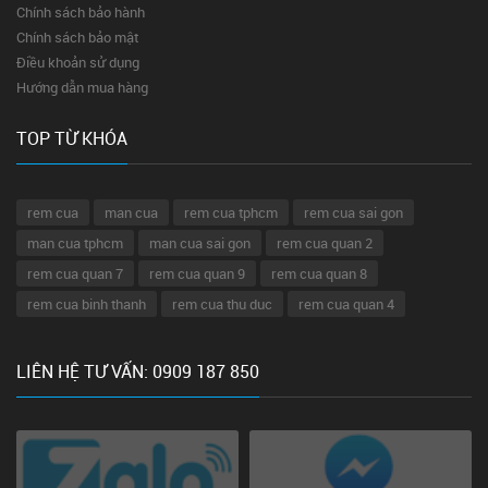
Chính sách bảo hành
Chính sách bảo mật
Điều khoản sử dụng
Hướng dẫn mua hàng
TOP TỪ KHÓA
rem cua
man cua
rem cua tphcm
rem cua sai gon
man cua tphcm
man cua sai gon
rem cua quan 2
rem cua quan 7
rem cua quan 9
rem cua quan 8
rem cua binh thanh
rem cua thu duc
rem cua quan 4
LIÊN HỆ TƯ VẤN: 0909 187 850