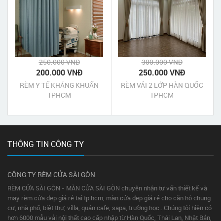
250.000 VNĐ
300.000 VNĐ
200.000 VNĐ
250.000 VNĐ
RÈM Y TẾ KHÁNG KHUẨN
RÈM VẢI 2 LỚP HÀN QUỐC
TPHCM
TPHCM
THÔNG TIN CÔNG TY
CÔNG TY RÈM CỬA SÀI GÒN
RÈM CỬA SÀI GÒN - MÀN CỬA SÀI GÒN chuyên nhận tư vấn thiết kế và
may rèm cửa đẹp giá rẻ tại tp hcm, màn cửa đẹp giá rẻ cho căn hộ chung
cư, nhà phố, biệt thự, villa, quán cafe, sapa, trường học...Chúng tôi hiện có
hơn 6000 mẫu vải nội thất cao cấp nhập từ Hàn Quốc, Thái Lan, Nhật Bản,